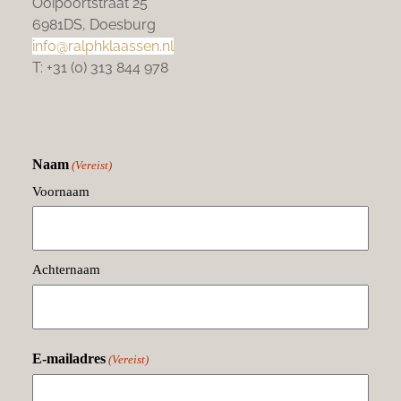
Ooipoortstraat 25
6981DS, Doesburg
info@ralphklaassen.nl
T: +31 (0) 313 844 978
Naam
(Vereist)
Voornaam
Achternaam
E-mailadres
(Vereist)