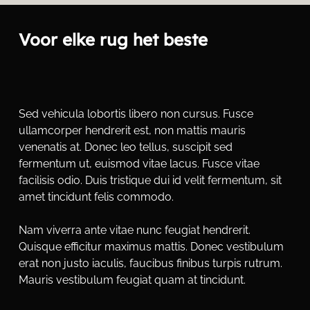
paragraph is that it has a more-or-less normal 
distribution of letters. making it look like 
Voor elke rug het beste
readable English.
Sed vehicula lobortis libero non cursus. Fusce 
ullamcorper hendrerit est, non mattis mauris 
venenatis at. Donec leo tellus, suscipit sed 
fermentum ut, euismod vitae lacus. Fusce vitae 
facilisis odio. Duis tristique dui id velit fermentum, sit 
amet tincidunt felis commodo. 
Nam viverra ante vitae nunc feugiat hendrerit. 
Quisque efficitur maximus mattis. Donec vestibulum 
erat non justo iaculis, faucibus finibus turpis rutrum. 
Mauris vestibulum feugiat quam at tincidunt.