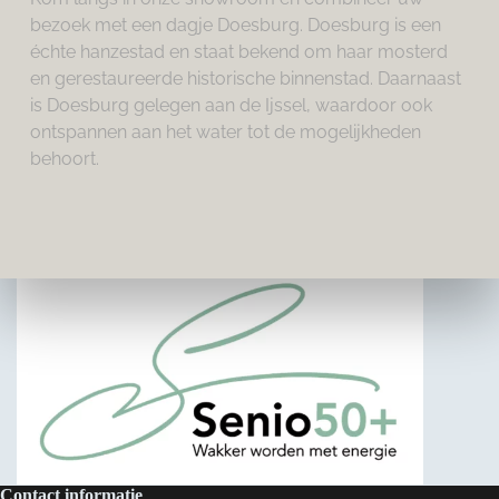
bezoek met een dagje Doesburg. Doesburg is een 
échte hanzestad en staat bekend om haar mosterd 
en gerestaureerde historische binnenstad. Daarnaast 
is Doesburg gelegen aan de Ijssel, waardoor ook 
ontspannen aan het water tot de mogelijkheden 
behoort.
Contact informatie