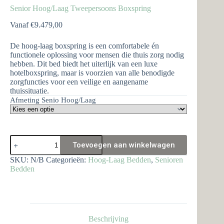
Senior Hoog/Laag Tweepersoons Boxspring
Vanaf
€
9.479,00
De hoog-laag boxspring is een comfortabele én
functionele oplossing voor mensen die thuis zorg nodig
hebben. Dit bed biedt het uiterlijk van een luxe
hotelboxspring, maar is voorzien van alle benodigde
zorgfuncties voor een veilige en aangename
thuissituatie.
Afmeting Senio Hoog/Laag
Senior
Toevoegen aan winkelwagen
Hoog/Laag
Tweepersoons
SKU:
N/B
Categorieën:
Hoog-Laag Bedden
,
Senioren
Boxspring
Bedden
aantal
Beschrijving