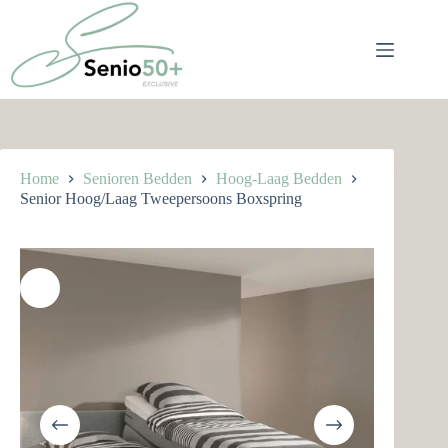
Ga
naar
de
inhoud
Home
Senioren Bedden
Hoog-Laag Bedden
Senior Hoog/Laag Tweepersoons Boxspring