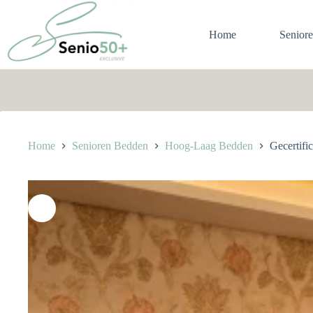
Ga
naar
de
Home
Senior
inhoud
Home
Senioren Bedden
Hoog-Laag Bedden
Gecertifi