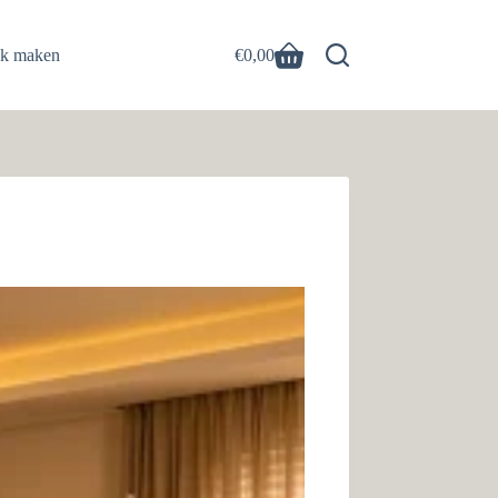
ak maken
€
0,00
Winkelwagen