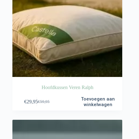
Hoofdkussen Veren Ralph
Toevoegen aan
€
29,95
€
59,95
Oorspronkelijke
Huidige
winkelwagen
prijs
prijs
was:
is:
€59,95.
€29,95.