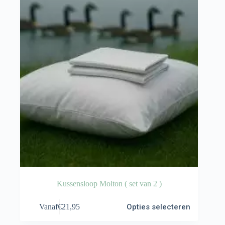
Kussensloop Molton ( set van 2 )
Dit
Vanaf
€
21,95
Opties selecteren
product
heeft