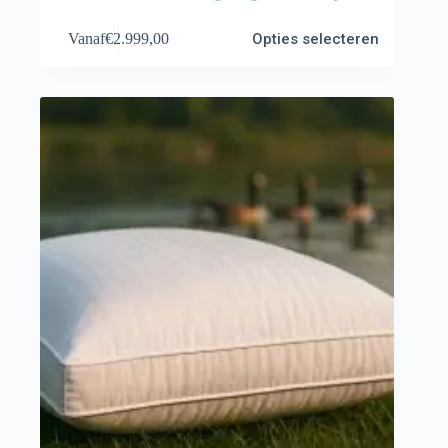
Dit
Vanaf
€
2.999,00
Opties selecteren
product
heeft
meerdere
variaties.
Deze
optie
kan
gekozen
worden
op
de
productpagina