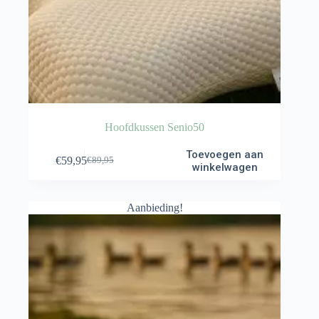
Hoofdkussen Senio50
Toevoegen aan
€
59,95
€
89,95
Oorspronkelijke
Huidige
winkelwagen
prijs
prijs
was:
is:
€89,95.
€59,95.
Aanbieding!