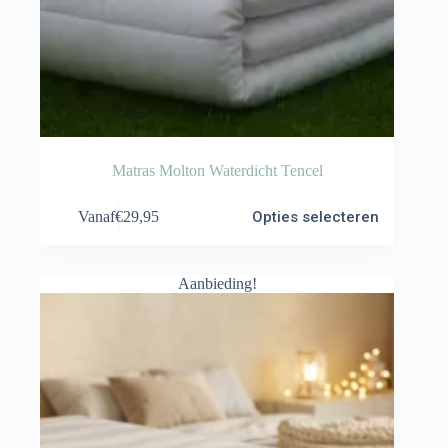
Matras Molton Waterdicht Tencel
Dit
Vanaf
€
29,95
Opties selecteren
product
heeft
meerdere
variaties.
Aanbieding!
Deze
optie
kan
gekozen
worden
op
de
productpagina