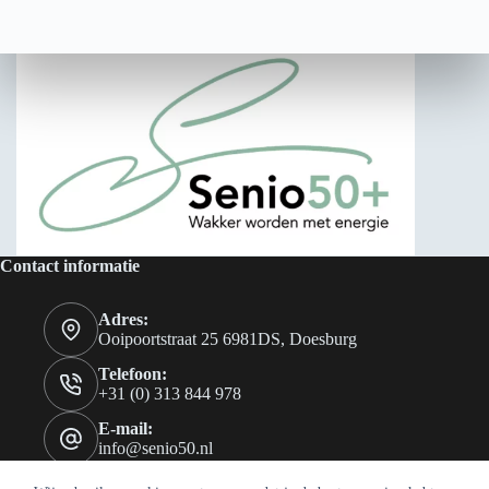
gekozen
worden
op
de
productpagina
Contact informatie
Adres:
Ooipoortstraat 25 6981DS, Doesburg
Telefoon:
+31 (0) 313 844 978
E-mail:
info@senio50.nl