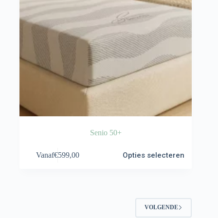
Senio 50+
Dit
Vanaf
€
599,00
Opties selecteren
product
heeft
meerdere
variaties.
Deze
optie
VOLGENDE
kan