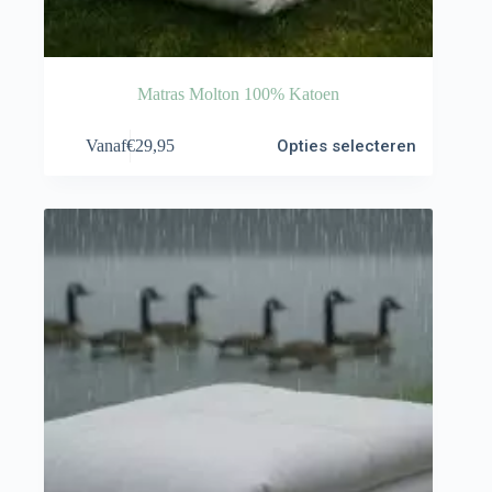
Matras Molton 100% Katoen
Dit
Vanaf
€
29,95
Opties selecteren
product
heeft
meerdere
variaties.
Deze
optie
kan
gekozen
worden
op
de
productpagina