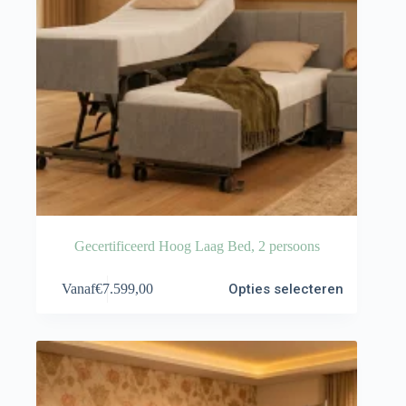
Gecertificeerd Hoog Laag Bed, 2 persoons
Dit
Vanaf
€
7.599,00
Opties selecteren
product
heeft
meerdere
variaties.
Deze
optie
kan
gekozen